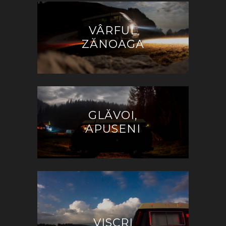
VÂRFUL
ZĂNOAGA
GLĂVOI,
APUSENI
VISCRI